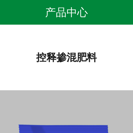
产品中心
控释掺混肥料